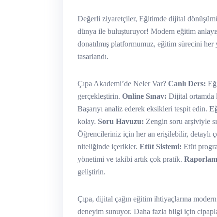
Değerli ziyaretçiler, Eğitimde dijital dönüşümü
dünya ile buluşturuyor! Modern eğitim anlayışı
donatılmış platformumuz, eğitim sürecini her 
tasarlandı.
Çıpa Akademi’de Neler Var?
Canlı Ders:
Eği
gerçekleştirin.
Online Sınav:
Dijital ortamda 
Başarıyı analiz ederek eksikleri tespit edin.
Eğ
kolay.
Soru Havuzu:
Zengin soru arşiviyle sı
Öğrencileriniz için her an erişilebilir, detaylı
niteliğinde içerikler.
Etüt Sistemi:
Etüt progra
yönetimi ve takibi artık çok pratik.
Raporlam
geliştirin.
Çıpa, dijital çağın eğitim ihtiyaçlarına moder
deneyim sunuyor. Daha fazla bilgi için cipapla