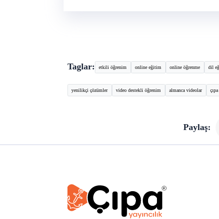
Taglar:
etkili öğrenim
online eğitim
online öğrenme
dil e
yenilikçi çözümler
video destekli öğrenim
almanca videolar
çıpa
Paylaş: