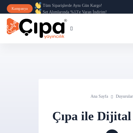
Tüm Siparişlerde Aynı Gün Kargo!
Kampanya
Set Alımlarında %13'e Varan İndirim!
Ana Sayfa
Duyurular
Çıpa ile Dijita