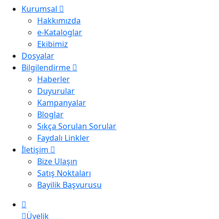
Kurumsal
Hakkımızda
e-Kataloglar
Ekibimiz
Dosyalar
Bilgilendirme
Haberler
Duyurular
Kampanyalar
Bloglar
Sıkça Sorulan Sorular
Faydalı Linkler
İletişim
Bize Ulaşın
Satış Noktaları
Bayilik Başvurusu
Üyelik