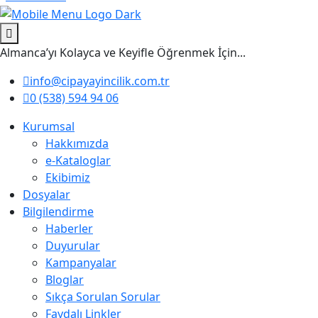
Almanca’yı Kolayca ve Keyifle Öğrenmek İçin...
info@cipayayincilik.com.tr
0 (538) 594 94 06
Kurumsal
Hakkımızda
e-Kataloglar
Ekibimiz
Dosyalar
Bilgilendirme
Haberler
Duyurular
Kampanyalar
Bloglar
Sıkça Sorulan Sorular
Faydalı Linkler