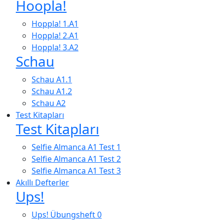
Hoopla!
Hoppla! 1.A1
Hoppla! 2.A1
Hoppla! 3.A2
Schau
Schau A1.1
Schau A1.2
Schau A2
Test Kitapları
Test Kitapları
Selfie Almanca A1 Test 1
Selfie Almanca A1 Test 2
Selfie Almanca A1 Test 3
Akıllı Defterler
Ups!
Ups! Übungsheft 0