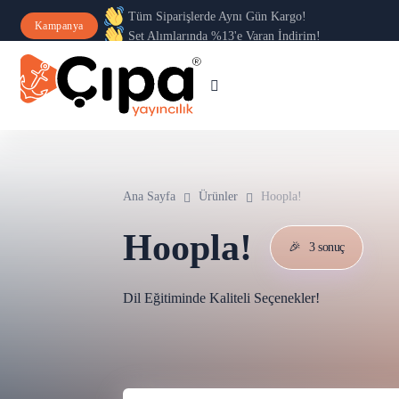
Tüm Siparişlerde Aynı Gün Kargo!
Kampanya
Set Alımlarında %13'e Varan İndirim!
Ana Sayfa
Ürünler
Hoopla!
Hoopla!
🎉
3 sonuç
Dil Eğitiminde Kaliteli Seçenekler!