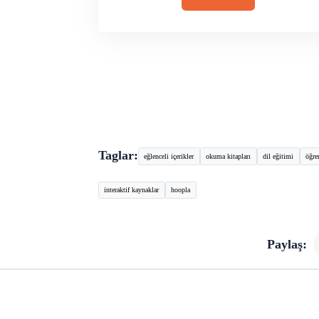
Taglar:
eğlenceli içerikler
okuma kitapları
dil eğitimi
öğre
interaktif kaynaklar
hoopla
Paylaş: