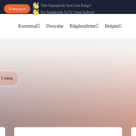
Tüm Siparişlerde Aynı Gün Kargo!
Kampanya
Set Alımlarında %13'e Varan İndirim!
Kurumsal
Dosyalar
Bilgilendirme
İletişim
5 sonuç