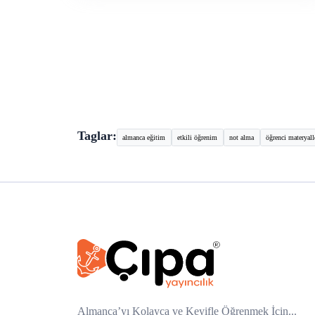
Taglar:
almanca eğitim
etkili öğrenim
not alma
öğrenci materyall
Almanca’yı Kolayca ve Keyifle Öğrenmek İçin...