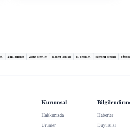
eri
akıllı defterler
yazma becerileri
modern içerikler
dil becerileri
interaktif defterler
öğrenim
Kurumsal
Bilgilendirm
Hakkımızda
Haberler
Ürünler
Duyurular