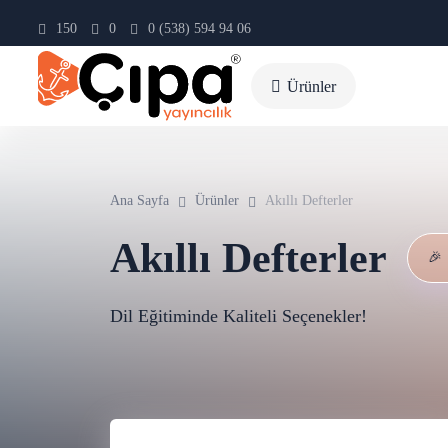
150
0
0 (538) 594 94 06
Ürünler
Ana Sayfa
Ürünler
Akıllı Defterler
Akıllı Defterler
🎉
Dil Eğitiminde Kaliteli Seçenekler!