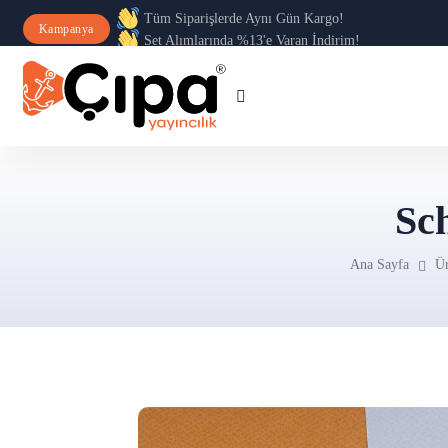
Tüm Siparişlerde Aynı Gün Kargo!
Kampanya
Set Alımlarında %13'e Varan İndirim!
Sc
Ana Sayfa
Ür