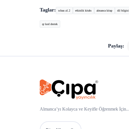
Taglar:
schau a1.2
etkinlik kitabı
almanca kitap
dil bilgisi
qr kod destek
Paylaş:
Almanca’yı Kolayca ve Keyifle Öğrenmek İçin..