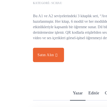
KATEGORI: SCHAU
Bu A1 ve A2 seviyelerindeki 3 kitaplık seri, “A
hazırlanmıştır. Her kitap, 6 modül ve her modülde 3
etkinlikleriyle kapsamlı bir öğrenme sunar. Dil bilg
derinlemesine işlenir. QR kodlarla erişilebilen ses
video ve ses içerikleri görsel-işitsel öğrenmeyi d
Satın Alın
Yazar
Editör
G