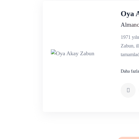
Oya 
Almanc
1971 yıl
Zabun, i
tamamladı
Daha fazl