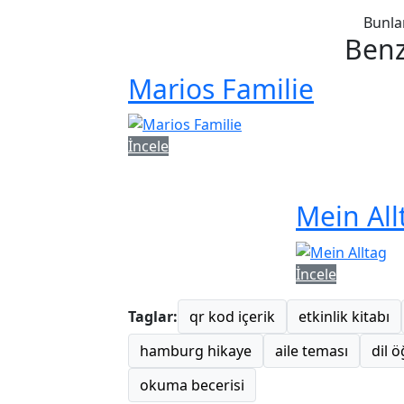
Bunla
Benz
Marios Familie
İncele
Mein All
İncele
Taglar:
qr kod içerik
etkinlik kitabı
hamburg hikaye
aile teması
dil 
okuma becerisi