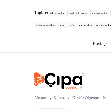
Taglar:
ceft standartları
modern dil eğitimi
almanca eğitimi
öğretmen destek materyalleri
uygun fiyatlı kaynaklar
çıpa yayıncılık
Paylaş:
Almanca’yı Kolayca ve Keyifle Öğrenmek İçin..