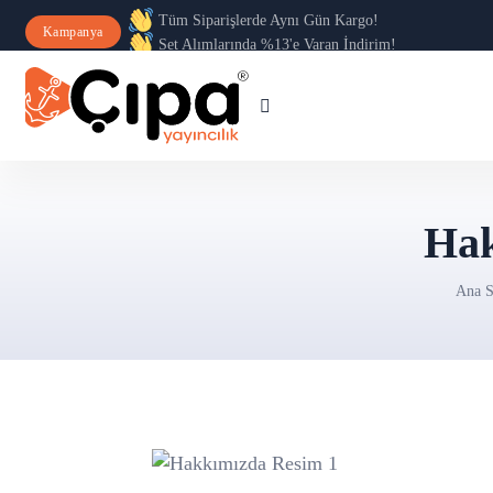
Tüm Siparişlerde Aynı Gün Kargo!
Kampanya
Set Alımlarında %13'e Varan İndirim!
Hak
Ana S