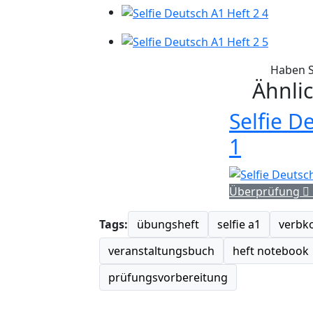
Haben S
Ähnli
Selfie D
1
Überprüfung
Tags:
übungsheft
selfie a1
verbk
veranstaltungsbuch
heft notebook
prüfungsvorbereitung